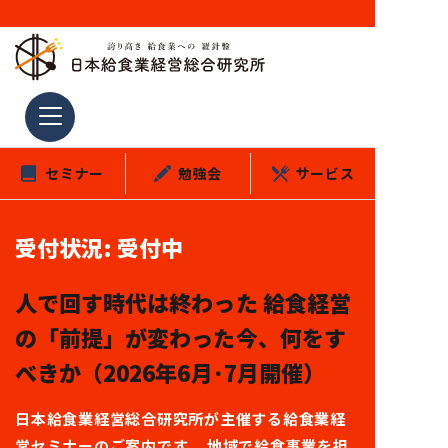
コ
ン
テ
ン
ツ
セミナー
勉強会
サービス
へ
ス
キ
受付状況:
受付中
ッ
プ
人で回す時代は終わった 給食経営
の「前提」が変わった今、何をす
べきか（2026年6月･7月開催）
日本給食業経営総合研究所が主催する給食業経
営セミナーのご案内です。 地域で給食事業を担