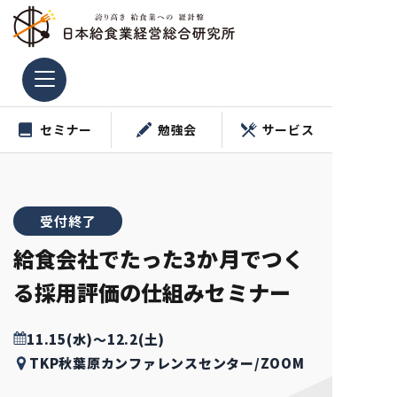
コ
ン
テ
ン
ツ
セミナー
勉強会
サービス
へ
ス
キ
ッ
受付終了
プ
給食会社でたった3か月でつく
る採用評価の仕組みセミナー
11.15(水)～12.2(土)
TKP秋葉原カンファレンスセンター/ZOOM