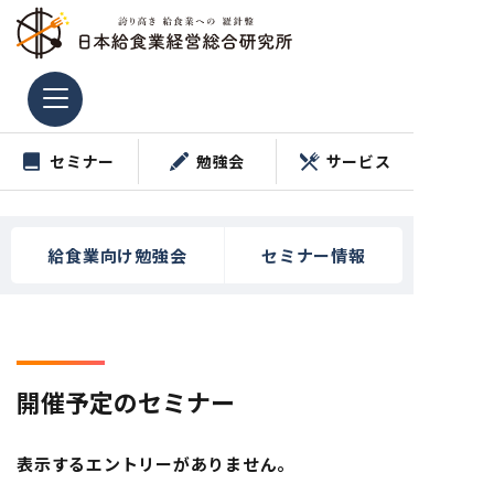
コ
ン
テ
ン
ツ
セミナー
勉強会
サービス
へ
ス
キ
ッ
給食業向け勉強会
セミナー情報
プ
開催予定のセミナー
表示するエントリーがありません。