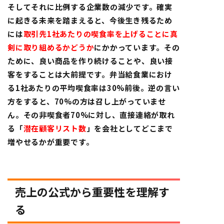
そしてそれに比例する企業数の減少です。確実
に起きる未来を踏まえると、今後生き残るため
には
取引先
1
社あたりの喫食率を上げることに真
剣に取り組めるかどうか
にかかっています。その
ために、良い商品を作り続けることや、良い接
客をすることは大前提です。弁当給食業におけ
る1社あたりの平均喫食率は30%前後。逆の言い
方をすると、70%の方は召し上がっていませ
ん。その非喫食者70%に対し、直接連絡が取れ
る
「
潜在顧客リスト数
」
を会社としてどこまで
増やせるかが重要です。
売上の公式から重要性を理解す
る