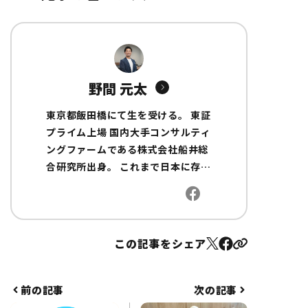
野間 元太
東京都飯田橋にて生を受ける。 東証
プライム上場 国内大手コンサルティ
ングファームである株式会社船井総
合研究所出身。 これまで日本に存在
しなかった「給食業コンサルティン
グ」を立ち上げた業界の第一人者。
地場系企業～大手に至るまでの業界
トップの支援先数と成功事例を持
この記事をシェア
ち、 その実績は、TBS「がっちり
マンデー」 TV放映や各業界紙での
特集を受ける等大きな注目を受けて
前の記事
次の記事
いる。 2020年1月には、株式会社日