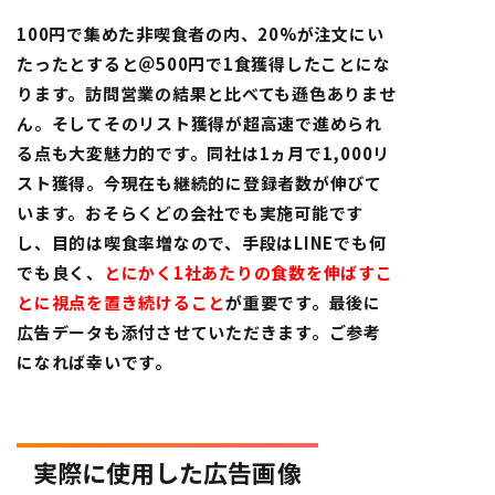
100円で集めた非喫食者の内、20%が注文にい
たったとすると＠500円で1食獲得したことにな
ります。訪問営業の結果と比べても遜色ありませ
ん。そしてそのリスト獲得が超高速で進められ
る点も大変魅力的です。同社は1ヵ月で1,000リ
スト獲得。今現在も継続的に登録者数が伸びて
います。おそらくどの会社でも実施可能です
し、目的は喫食率増なので、手段はLINEでも何
でも良く、
とにかく
1
社あたりの食数を伸ばすこ
とに視点を置き続けること
が重要です。最後に
広告データも添付させていただきます。ご参考
になれば幸いです。
実際に使用した広告画像