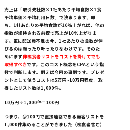
売上は「取引先社数×1社あたり平均食数×1食
平均単価×平均利用日数」で決まります。即
ち、1社あたりの平均食数が10%上がれば、他の
指数が維持される前提で売上が10%上がりま
す。更に配送員不足の今、1社あたりの食数が伸
びるのは
願ったり叶ったりなわけです。そのた
めにまず
非喫食者リストをコストを掛けてでも
取得すべき
です。このコスト概念をCPAという指
数で判断します。例えば今回の事例です。プレゼ
ントとして使うコストは5万円~10万円程度。取
得したリスト数は1,000件。
10万円÷1,000件＝100円
つまり、＠100円で直接連絡できる顧客リストを
1,000件集めることができました（喫食者含む）