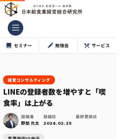
コ
ン
テ
ン
ツ
セミナー
勉強会
サービス
へ
ス
キ
ッ
プ
経営コンサルティング
LINEの登録者数を増やすと「喫
食率」は上がる
投稿者
投稿日
最終更新日
野間 元太
2024.02.25
事業所向け弁当