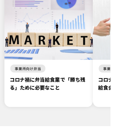
事業所向け弁当
事業所向け弁当
コロナ禍に弁当給食業で「勝ち残
コロナ禍で業
る」ために必要なこと
給食会社がや