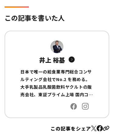
この記事を書いた人
井上 裕基
日本で唯一の給食業専門総合コンサ
ルティング会社でNo.2 を務める。
大手乳製品乳酸菌飲料ヤクルトの販
売会社、東証プライム上場 国内コン
サルティングファームの船井総合研
究所で給食業界の経営コンサルタン
トを経て独立し現職に至る。 全国に
給食会社の顧問先を持ち、専門領域
この記事をシェア
は産業給食/事業所給食/委託給食/介