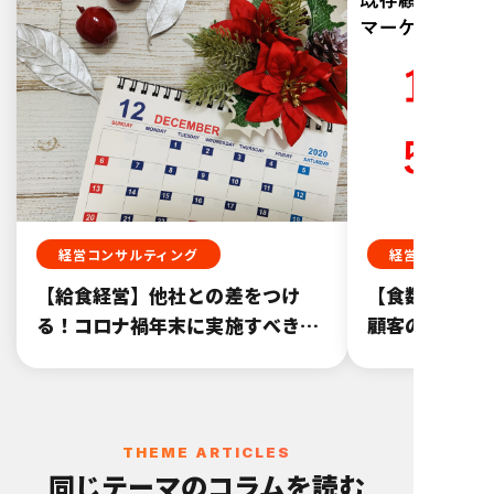
経営コンサルティング
経営コンサルテ
【給食経営】他社との差をつけ
【食数アップ
る！コロナ禍年末に実施すべきこ
顧客の食数ア
と
THEME ARTICLES
同じテーマのコラムを読む