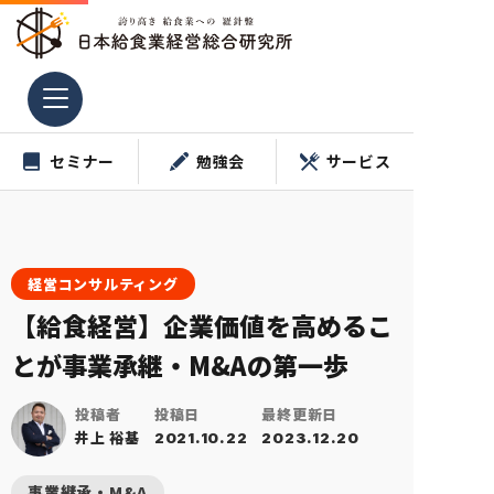
コ
ン
テ
ン
ツ
セミナー
勉強会
サービス
へ
ス
キ
ッ
プ
経営コンサルティング
【給食経営】企業価値を高めるこ
とが事業承継・M&Aの第一歩
投稿者
投稿日
最終更新日
井上 裕基
2021.10.22
2023.12.20
事業継承・M&A