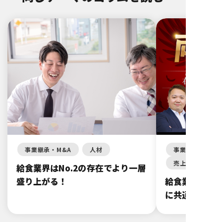
事業継承・M&A
人材
事業継承・M&A
売上・粗利を増
給食業界はNo.2の存在でより一層
盛り上がる！
給食業界で、
に共通する3つ