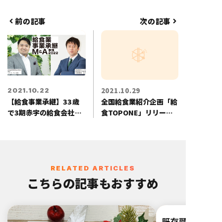
護施設給食/病院給食/配食サービス
と給食業全般をカバーする。基本の
前の記事
次の記事
業績アップから商品開発・新規事業
の立ち上げ等、給食会社の成長戦略
や戦術構築に加え、病院・介護施設
の給食部門に対する業務改善や経営
指導を行う実績も保有する。
2021.10.29
2021.10.22
【給食事業承継】33歳
全国給食業紹介企画「給
で3期赤字の給食会社を
食TOPONE」リリース
事業承継し、営業利益
について
15％へ
RELATED ARTICLES
こちらの記事もおすすめ