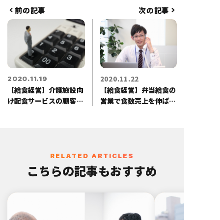
と給食業全般をカバーする。基本の
前の記事
次の記事
業績アップから商品開発・新規事業
の立ち上げ等、給食会社の成長戦略
や戦術構築に加え、病院・介護施設
の給食部門に対する業務改善や経営
指導を行う実績も保有する。
2020.11.22
2020.11.19
【給食経営】介護施設向
【給食経営】弁当給食の
け配食サービスの顧客離
営業で食数売上を伸ばす
脱が起きる理由
コツ
RELATED ARTICLES
こちらの記事もおすすめ