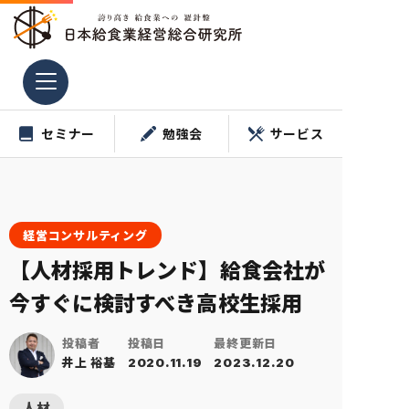
コ
ン
テ
ン
ツ
セミナー
勉強会
サービス
へ
ス
キ
ッ
プ
経営コンサルティング
【人材採用トレンド】給食会社が
今すぐに検討すべき高校生採用
投稿者
投稿日
最終更新日
井上 裕基
2020.11.19
2023.12.20
人材