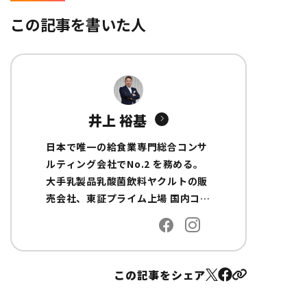
この記事を書いた人
井上 裕基
日本で唯一の給食業専門総合コンサ
ルティング会社でNo.2 を務める。
大手乳製品乳酸菌飲料ヤクルトの販
売会社、東証プライム上場 国内コン
サルティングファームの船井総合研
究所で給食業界の経営コンサルタン
トを経て独立し現職に至る。 全国に
給食会社の顧問先を持ち、専門領域
この記事をシェア
は産業給食/事業所給食/委託給食/介
護施設給食/病院給食/配食サービス