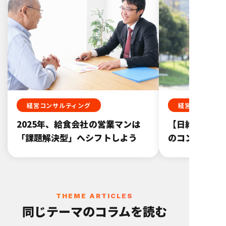
経営コンサルティング
経営コンサルテ
2025年、給食会社の営業マンは
【日給研代表
「課題解決型」へシフトしよう
のコンサルテ
THEME ARTICLES
同じテーマのコラムを読む