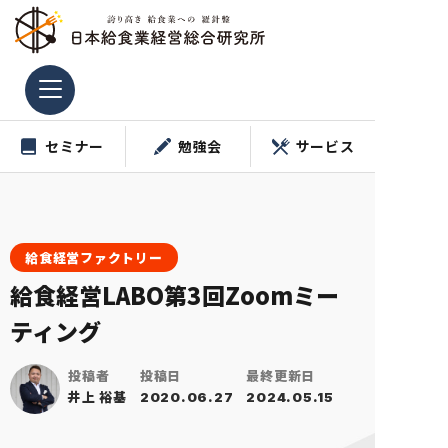
コ
ン
テ
ン
ツ
セミナー
勉強会
サービス
へ
ス
キ
ッ
プ
給食経営ファクトリー
給食経営LABO第3回Zoomミー
ティング
投稿者
投稿日
最終更新日
井上 裕基
2020.06.27
2024.05.15