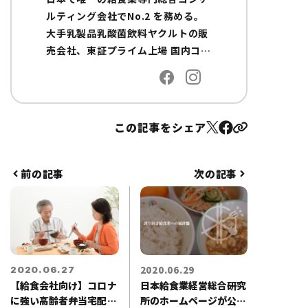
ルティング会社でNo.2 を務める。
大手乳製品乳酸菌飲料ヤクルトの販
売会社、東証プライム上場 国内コン
サルティングファームの船井総合研
究所で給食業界の経営コンサルタン
トを経て独立し現職に至る。 全国に
給食会社の顧問先を持ち、専門領域
この記事をシェア
は産業給食/事業所給食/委託給食/介
護施設給食/病院給食/配食サービス
と給食業全般をカバーする。基本の
前の記事
次の記事
業績アップから商品開発・新規事業
の立ち上げ等、給食会社の成長戦略
や戦術構築に加え、病院・介護施設
の給食部門に対する業務改善や経営
指導を行う実績も保有する。
2020.06.29
2020.06.27
【給食会社向け】コロナ
日本給食業経営総合研究
に強い高齢者弁当宅配で
所のホームページが公開