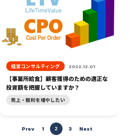
経営コンサルティング
2022.12.01
【事業所給食】顧客獲得のための適正な
投資額を把握していますか？
売上・粗利を増やしたい
ペ
ペ
ペ
2
Prev
1
3
Next
ー
ー