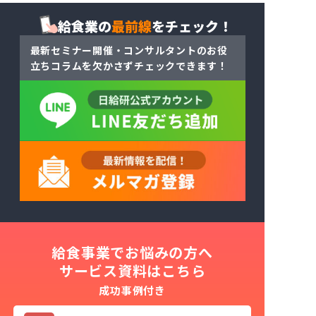
ー
ジ
ジ
給食業の
最前線
をチェック！
ジ
最新セミナー開催・コンサルタントのお役
立ちコラム
を
欠かさずチェックできます！
給食事業でお悩みの方へ
サービス資料はこちら
成功事例付き