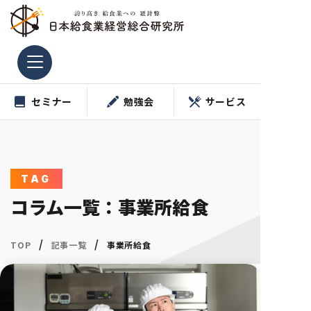
コ
ン
テ
ン
ツ
セミナー
勉強会
サービス
へ
ス
キ
ッ
プ
TAG
コラム一覧：事業所給食
/
/
TOP
記事一覧
事業所給食