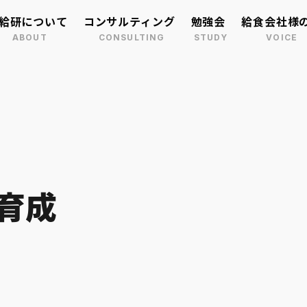
給研について
コンサルティング
勉強会
給食会社様
立ち
会
メンバー紹
経営課題別
セミナー情
採用情報
委託給食
売上・粗利
個人宅向け配食
採用・人材
育成
幼稚園・保育園給食
デジタル活
者給食部門のコンサルティング
市場調査・
をご検討の企業様へ