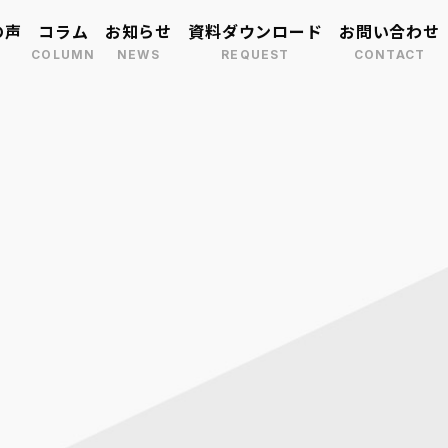
の声
コラム
お知らせ
資料ダウンロード
お問い合わせ
介
に探す
報
を増やしたい
業務改善をしたい
事業承継・M&A
用をしたい
衛生強化
マッチング