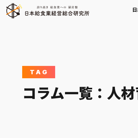
コ
日
ン
テ
ン
ツ
へ
代表挨拶・生い
業態別に探す
給食業向け勉強
ス
キ
会社概要
TAG
事業所向け弁当
ッ
完全調理済惣菜
コラム一覧：人材
プ
仕出し弁当
医療・介護事業
給食業との連携