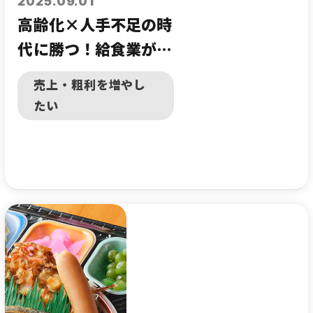
2025.09.01
高齢化×人手不足の時
代に勝つ！給食業が今
すぐ取り組むべきセン
売上・粗利を増やし
トラルキッチン代行事
たい
業とは？