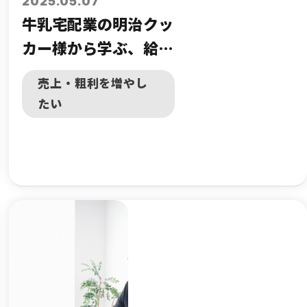
2025.05.07
牛乳宅配業の明治クッ
カー様から学ぶ、給食
業界変革のヒントと
売上・粗利を増やし
は！？
たい