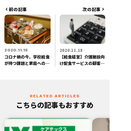
護施設給食/病院給食/配食サービス
と給食業全般をカバーする。基本の
前の記事
次の記事
業績アップから商品開発・新規事業
の立ち上げ等、給食会社の成長戦略
や戦術構築に加え、病院・介護施設
の給食部門に対する業務改善や経営
指導を行う実績も保有する。
2020.11.18
2020.11.15
コロナ禍の今、学校給食
【給食経営】介護施設向
が持つ課題と家庭への重
け配食サービスの顧客離
要な役割
脱が起きる理由
RELATED ARTICLES
こちらの記事もおすすめ