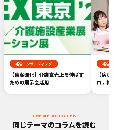
経営コンサルティング
経営コンサルテ
【集客強化】介護食売上を伸ばす
【病院介護給
ための展示会活用
ロナ禍で業績
THEME ARTICLES
同じテーマのコラムを読む