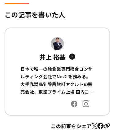
この記事を書いた人
井上 裕基
日本で唯一の給食業専門総合コンサ
ルティング会社でNo.2 を務める。
大手乳製品乳酸菌飲料ヤクルトの販
売会社、東証プライム上場 国内コン
サルティングファームの船井総合研
究所で給食業界の経営コンサルタン
トを経て独立し現職に至る。 全国に
給食会社の顧問先を持ち、専門領域
この記事をシェア
は産業給食/事業所給食/委託給食/介