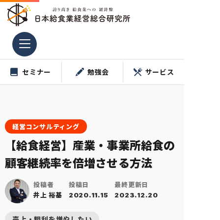
コ
ン
テ
ン
ツ
セミナー
勉強会
サービス
へ
ス
キ
ッ
プ
経営コンサルティング
【給食経営】産業・事業所給食の
顧客継続率を倍増させる方法
投稿者
投稿日
最終更新日
井上 裕基
2020.11.15
2023.12.20
売上・粗利を増やしたい