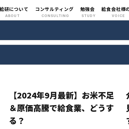
給研について
コンサルティング
勉強会
給食会社様
立ち
会
メンバー紹
経営課題別
セミナー情
採用情報
委託給食
売上・粗利
個人宅向け配食
採用・人材
幼稚園・保育園給食
デジタル活
【2024年9月最新】お米不足
者給食部門のコンサルティング
市場調査・
＆原価高騰で給食業、どうす
をご検討の企業様へ
る？