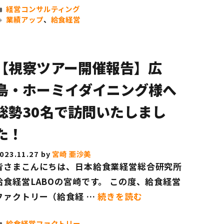
カ
経営コンサルティング
テ
タ
業績アップ
、
給食経営
ゴ
グ
リ
ー
【視察ツアー開催報告】広
島・ホーミイダイニング様へ
総勢30名で訪問いたしまし
た！
023.11.27
by
宮崎 亜沙美
皆さまこんにちは、日本給食業経営総合研究所
給食経営LABOの宮崎です。 この度、給食経営
ファクトリー（給食経 …
続きを読む
カ
給食経営ファクトリー