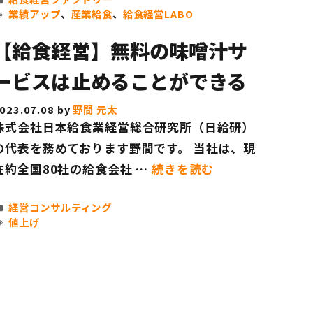
テ
タ
業績アップ
、
産業給食
、
給食経営LABO
ゴ
グ
リ
【給食経営】無料の味噌汁サ
ー
ービスは止めることができる
023.07.08
by
野間 元太
株式会社日本給食業経営総合研究所（日給研）
の代表を務めております野間です。 当社は、現
在約全国80社の給食会社 …
続きを読む
カ
経営コンサルティング
テ
タ
値上げ
ゴ
グ
リ
ー