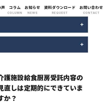
の声
コラム
お知らせ
資料ダウンロード
お問い合わせ
介
に探す
報
を増やしたい
業務改善をしたい
事業承継・M&A
用をしたい
衛生強化
介護施設給食厨房受託内容の
マッチング
見直しは定期的にできていま
すか？