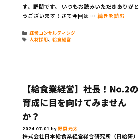
パートナー企業
す、野間です。 いつもお読みいただきありが
製造委託をご希
うございます！さて今回は …
続きを読む
カ
経営コンサルティング
テ
タ
人材採用
、
給食経営
ゴ
グ
リ
ー
【給食業経営】社長！No.2の
育成に目を向けてみません
か？
2024.07.01
by
野間 元太
株式会社日本給食業経営総合研究所（日給研）