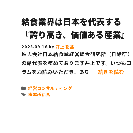
リ
ー
給食業界は日本を代表する
『誇り高き、価値ある産業』
2023.09.16
by
井上 裕基
株式会社日本給食業経営総合研究所（日給研）
の副代表を務めております井上です。いつもコ
ラムをお読みいただき、あり …
続きを読む
カ
経営コンサルティング
テ
タ
事業所給食
ゴ
グ
リ
ー