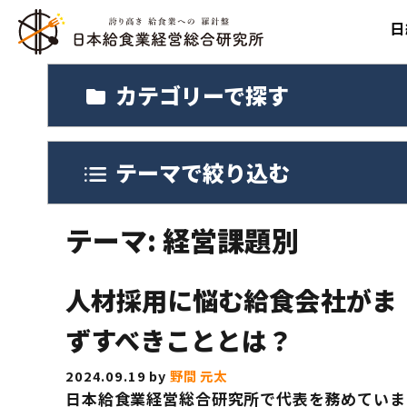
コ
日
ン
テ
カテゴリーで探す
ン
ツ
へ
代表挨拶・生い
業態別に探す
給食業向け勉強
テーマで絞り込む
ス
キ
会社概要
事業所向け弁当
ッ
テーマ:
経営課題別
完全調理済惣菜
プ
仕出し弁当
人材採用に悩む給食会社がま
医療・介護事業
ずすべきこととは？
給食業との連携
2024.09.19
by
野間 元太
日本給食業経営総合研究所で代表を務めていま