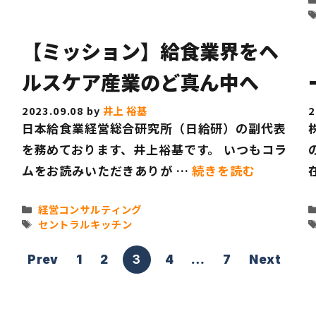
【ミッション】給食業界をヘ
ルスケア産業のど真ん中へ
2023.09.08
by
井上 裕基
2
日本給食業経営総合研究所（日給研）の副代表
を務めております、井上裕基です。 いつもコラ
ムをお読みいただきありが …
続きを読む
カ
経営コンサルティング
テ
タ
セントラルキッチン
ゴ
グ
リ
ペ
ペ
ペ
ペ
ペ
Prev
1
2
3
4
…
7
Next
ー
ー
ー
ー
ー
ー
ジ
ジ
ジ
ジ
ジ