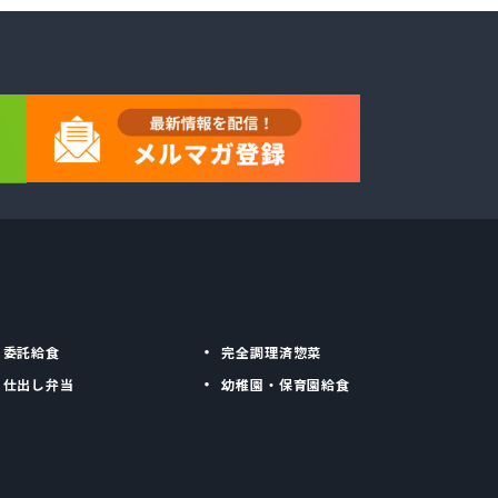
委託給食
完全調理済惣菜
仕出し弁当
幼稚園・保育園給食