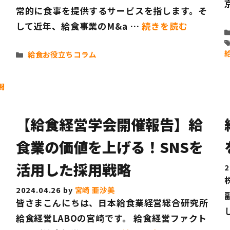
お
常的に食事を提供するサービスを指します。そ
して近年、給食事業のM&a …
続きを読む
カ
給食お役立ちコラム
テ
、
ゴ
リ
問
ー
【給食経営学会開催報告】給
食業の価値を上げる！SNSを
活用した採用戦略
2
2024.04.26
by
宮崎 亜沙美
皆さまこんにちは、日本給食業経営総合研究所
を
給食経営LABOの宮崎です。 給食経営ファクト