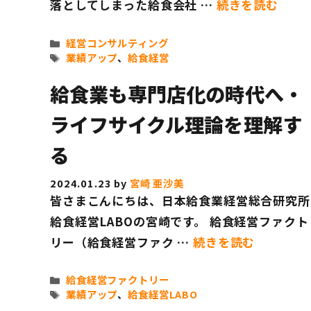
落としてしまった給食会社 …
続きを読む
カ
経営コンサルティング
テ
タ
業績アップ
、
給食経営
ゴ
グ
リ
給食業も専門店化の時代へ・
ー
ライフサイクル理論を理解す
る
2024.01.23
by
宮崎 亜沙美
皆さまこんにちは、日本給食業経営総合研究所
給食経営LABOの宮崎です。 給食経営ファクト
リー（給食経営ファク …
続きを読む
カ
給食経営ファクトリー
テ
タ
業績アップ
、
給食経営LABO
ゴ
グ