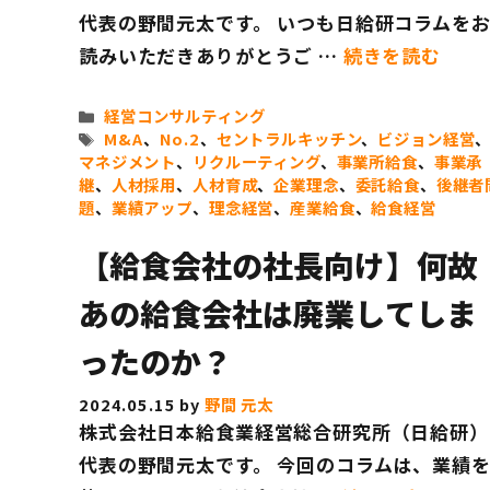
代表の野間元太です。 いつも日給研コラムを
読みいただきありがとうご …
続きを読む
カ
経営コンサルティング
テ
タ
M&A
、
No.2
、
セントラルキッチン
、
ビジョン経営
ゴ
グ
マネジメント
、
リクルーティング
、
事業所給食
、
事業承
リ
継
、
人材採用
、
人材育成
、
企業理念
、
委託給食
、
後継者
ー
題
、
業績アップ
、
理念経営
、
産業給食
、
給食経営
【給食会社の社長向け】何故
あの給食会社は廃業してしま
ったのか？
2024.05.15
by
野間 元太
株式会社日本給食業経営総合研究所（日給研）
代表の野間元太です。 今回のコラムは、業績