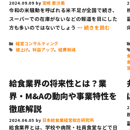
のご紹介
販路開拓をご希望の方へ
2024.09.09
by
宮崎 亜沙美
2
と
令和の米騒動を呼ばれる米不足が全国で続き、
望の方へ
スーパーでの在庫がないなどの報道を目にした
方も多いのではないでしょう …
続きを読む
カ
経営コンサルティング
テ
タ
値上げ
、
利益アップ
、
経費削減
ゴ
グ
リ
ー
給食業界の将来性とは？業
界・M&Aの動向や事業特性を
徹底解説
2
2024.06.05
by
日本給食業経営総合研究所
給食業界とは、学校や病院・社員食堂などで日