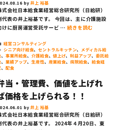
024.08.16
by
井上 裕基
株式会社日本給食業経営総合研究所（日給研）
副代表の井上裕基です。 今回は、主に介護施設
向けに厨房運営受託サービ …
続きを読む
カ
経営コンサルティング
テ
タ
シニア向け給食
、
セントラルキッチン
、
メディカル給
ゴ
グ
食
、
事業所給食
、
介護給食
、
値上げ
、
利益アップ
、
委託給
リ
食
、
業績アップ
、
生産性
、
産業給食
、
病院給食
、
給食経
ー
営
、
配食
弁当・管理費、価値を上げれ
ば価格を上げられる！！
024.06.01
by
井上 裕基
株式会社日本給食業経営総合研究所（日給研）
副代表の井上裕基です。 2024年４月20日、東