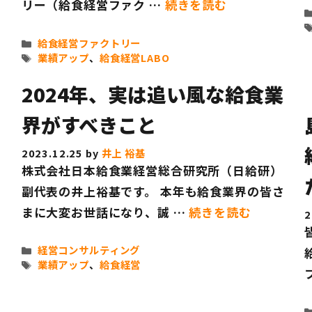
リー（給食経営ファク …
続きを読む
カ
給食経営ファクトリー
テ
タ
業績アップ
、
給食経営LABO
ゴ
グ
リ
2024年、実は追い風な給食業
ー
界がすべきこと
2023.12.25
by
井上 裕基
株式会社日本給食業経営総合研究所（日給研）
副代表の井上裕基です。 本年も給食業界の皆さ
まに大変お世話になり、誠 …
続きを読む
2
カ
経営コンサルティング
テ
タ
業績アップ
、
給食経営
ゴ
グ
リ
ー